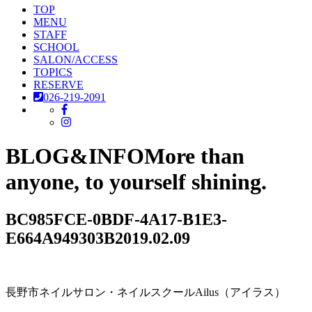
TOP
MENU
STAFF
SCHOOL
SALON/ACCESS
TOPICS
RESERVE
026-219-2091
BLOG&INFO
More than
anyone, to yourself shining.
BC985FCE-0BDF-4A17-B1E3-
E664A949303B
2019.02.09
長野市ネイルサロン・ネイルスクールAilus（アイラス）