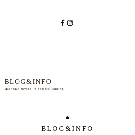
026-219-2091
BLOG&INFO
More than anyone, to yourself shining.
BLOG&INFO