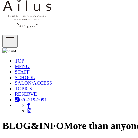
TOP
MENU
STAFF
SCHOOL
SALON/ACCESS
TOPICS
RESERVE
026-219-2091
BLOG&INFO
More than anyone,