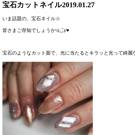
宝石カットネイル
2019.01.27
いま話題の、宝石ネイル☆
皆さまご存知でしょうか\\(◡̈)/♥︎
宝石のようなカット面で、光に当たるとキラッと光って綺麗