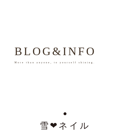
BLOG&INFO
More than anyone, to yourself shining.
雪❤︎ネイル