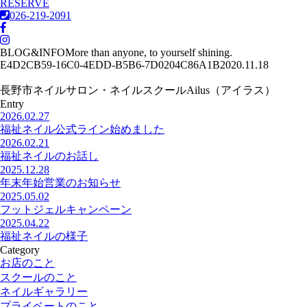
RESERVE
026-219-2091
BLOG&INFO
More than anyone, to yourself shining.
E4D2CB59-16C0-4EDD-B5B6-7D0204C86A1B
2020.11.18
長野市ネイルサロン・ネイルスクールAilus（アイラス）
Entry
2026.02.27
福祉ネイル公式ライン始めました
2026.02.21
福祉ネイルのお話し
2025.12.28
年末年始営業のお知らせ
2025.05.02
フットジェルキャンペーン
2025.04.22
福祉ネイルの様子
Category
お店のこと
スクールのこと
ネイルギャラリー
プライベートのこと