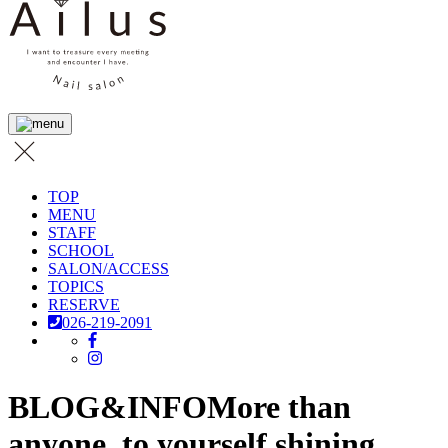
TOP
MENU
STAFF
SCHOOL
SALON/ACCESS
TOPICS
RESERVE
026-219-2091
BLOG&INFO
More than
anyone, to yourself shining.