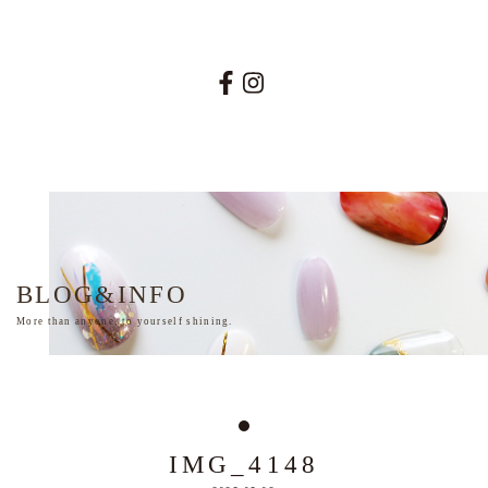
026-219-2091
BLOG&INFO
More than anyone, to yourself shining.
IMG_4148