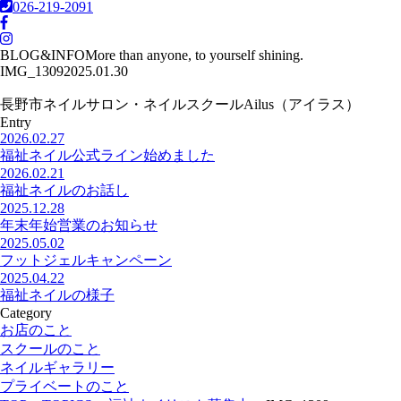
026-219-2091
BLOG&INFO
More than anyone, to yourself shining.
IMG_1309
2025.01.30
長野市ネイルサロン・ネイルスクールAilus（アイラス）
Entry
2026.02.27
福祉ネイル公式ライン始めました
2026.02.21
福祉ネイルのお話し
2025.12.28
年末年始営業のお知らせ
2025.05.02
フットジェルキャンペーン
2025.04.22
福祉ネイルの様子
Category
お店のこと
スクールのこと
ネイルギャラリー
プライベートのこと