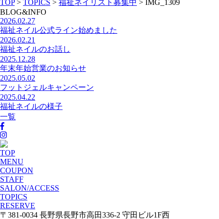
TOP
>
TOPICS
>
福祉ネイリスト募集中
>
IMG_1309
BLOG&INFO
2026.02.27
福祉ネイル公式ライン始めました
2026.02.21
福祉ネイルのお話し
2025.12.28
年末年始営業のお知らせ
2025.05.02
フットジェルキャンペーン
2025.04.22
福祉ネイルの様子
一覧
TOP
MENU
COUPON
STAFF
SALON/ACCESS
TOPICS
RESERVE
〒381-0034 長野県長野市高田336-2 守田ビル1F西