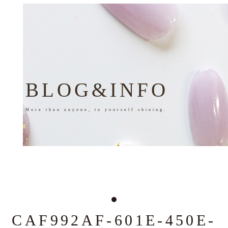
BLOG&INFO
More than anyone, to yourself shining.
CAF992AF-601E-450E-