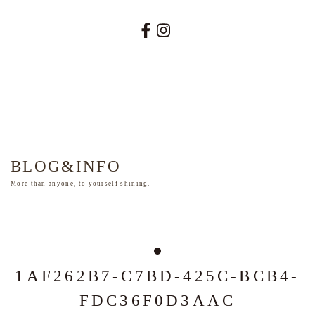
BLOG&INFO
More than anyone, to yourself shining.
1AF262B7-C7BD-425C-BCB4-
FDC36F0D3AAC