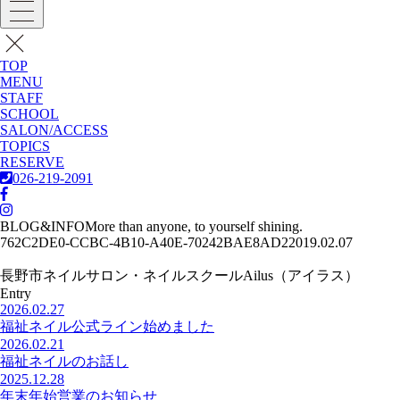
TOP
MENU
STAFF
SCHOOL
SALON/ACCESS
TOPICS
RESERVE
026-219-2091
BLOG&INFO
More than anyone, to yourself shining.
762C2DE0-CCBC-4B10-A40E-70242BAE8AD2
2019.02.07
長野市ネイルサロン・ネイルスクールAilus（アイラス）
Entry
2026.02.27
福祉ネイル公式ライン始めました
2026.02.21
福祉ネイルのお話し
2025.12.28
年末年始営業のお知らせ